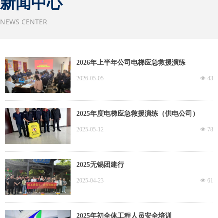
新闻中心
NEWS CENTER
2026年上半年公司电梯应急救援演练
2026-05-05
넶
43
2025年度电梯应急救援演练（供电公司）
2025-05-12
넶
78
2025无锡团建行
2025-04-23
넶
61
2025年初全体工程人员安全培训